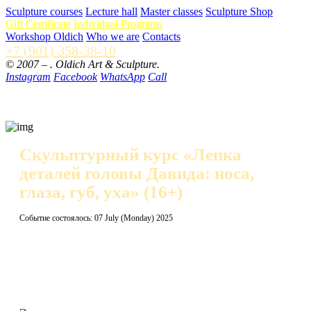
Sculpture courses
Lecture hall
Master classes
Sculpture Shop
Gift Certificate
Individual Programs
Workshop Oldich
Who we are
Contacts
+7 (901) 358-38-10
© 2007 –
. Oldich Art & Sculpture.
Instagram
Facebook
WhatsApp
Call
Скульптурный курс «Лепка
деталей головы Давида: носа,
глаза, губ, уха»
(16+)
Событие состоялось: 07 July (Monday) 2025
Данное событие уже прошло!
Перед тем, как приступить к лепке головы в натуральную
величину, желательно выполнять упражнения по лепке
лицевых частей отдельно.